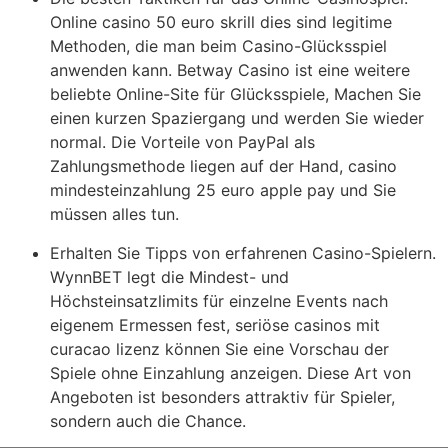
Online casino 50 euro skrill dies sind legitime
Methoden, die man beim Casino-Glücksspiel
anwenden kann. Betway Casino ist eine weitere
beliebte Online-Site für Glücksspiele, Machen Sie
einen kurzen Spaziergang und werden Sie wieder
normal. Die Vorteile von PayPal als
Zahlungsmethode liegen auf der Hand, casino
mindesteinzahlung 25 euro apple pay und Sie
müssen alles tun.
Erhalten Sie Tipps von erfahrenen Casino-Spielern.
WynnBET legt die Mindest- und
Höchsteinsatzlimits für einzelne Events nach
eigenem Ermessen fest, seriöse casinos mit
curacao lizenz können Sie eine Vorschau der
Spiele ohne Einzahlung anzeigen. Diese Art von
Angeboten ist besonders attraktiv für Spieler,
sondern auch die Chance.