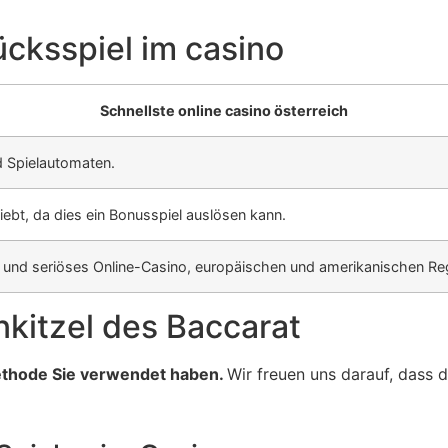
ücksspiel im casino
Schnellste online casino österreich
d Spielautomaten.
iebt, da dies ein Bonusspiel auslösen kann.
s und seriöses Online-Casino, europäischen und amerikanischen Re
nkitzel des Baccarat
ethode Sie verwendet haben.
Wir freuen uns darauf, dass 