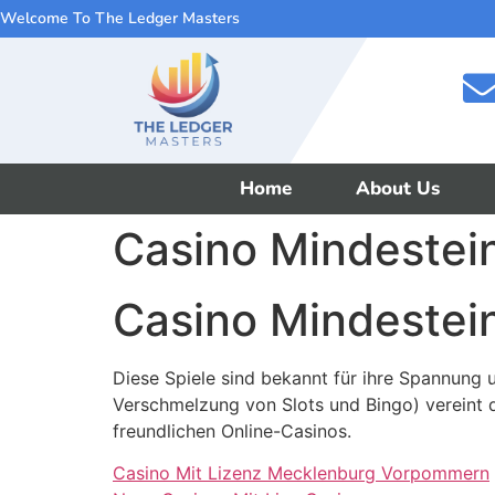
Welcome To The Ledger Masters
Home
About Us
Casino Mindestei
Casino Mindestei
Diese Spiele sind bekannt für ihre Spannung 
Verschmelzung von Slots und Bingo) vereint d
freundlichen Online-Casinos.
Casino Mit Lizenz Mecklenburg Vorpommern