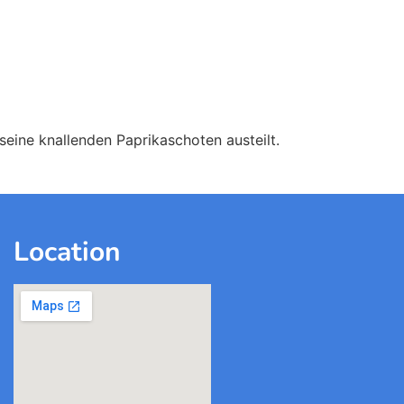
eine knallenden Paprikaschoten austeilt.
Location