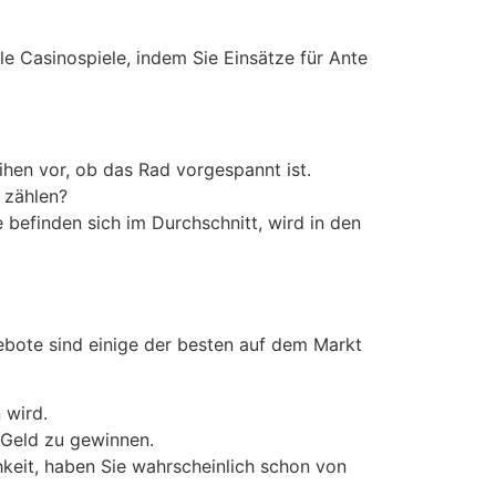
le Casinospiele, indem Sie Einsätze für Ante
eihen vor, ob das Rad vorgespannt ist.
u zählen?
 befinden sich im Durchschnitt, wird in den
ebote sind einige der besten auf dem Markt
 wird.
 Geld zu gewinnen.
hkeit, haben Sie wahrscheinlich schon von