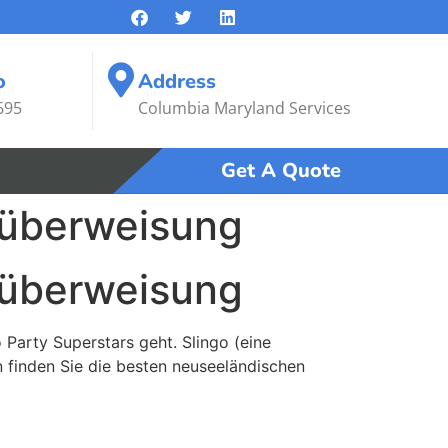
o
Address
695
Columbia Maryland Services
Get A Quote
tüberweisung
tüberweisung
Party Superstars geht. Slingo (eine
 finden Sie die besten neuseeländischen