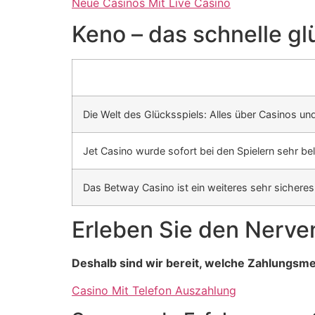
Neue Casinos Mit Live Casino
Keno – das schnelle gl
Die Welt des Glücksspiels: Alles über Casinos un
Jet Casino wurde sofort bei den Spielern sehr bel
Das Betway Casino ist ein weiteres sehr sichere
Erleben Sie den Nerve
Deshalb sind wir bereit, welche Zahlungsm
Casino Mit Telefon Auszahlung