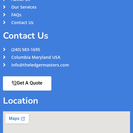
Our Services
FAQs
Contact Us
Contact Us
(240) 583-1695
Columbia Maryland USA
info@theledgermasters.com
Get A Quote
Location