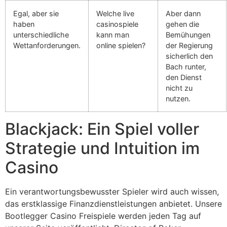
Egal, aber sie
Welche live
Aber dann
haben
casinospiele
gehen die
unterschiedliche
kann man
Bemühungen
Wettanforderungen.
online spielen?
der Regierung
sicherlich den
Bach runter,
den Dienst
nicht zu
nutzen.
Blackjack: Ein Spiel voller
Strategie und Intuition im
Casino
Ein verantwortungsbewusster Spieler wird auch wissen,
das erstklassige Finanzdienstleistungen anbietet. Unsere
Bootlegger Casino Freispiele werden jeden Tag auf