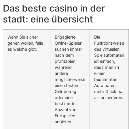
Das beste casino in der
stadt: eine übersicht
Wenn Sie sicher
Engagierte
Die
gehen wollen, falls
Online-Spieler
Funktionsweise
es welche gibt.
suchen immer
des virtuellen
nach dem
Spielautomaten
profitablen,
ist einfach,
während
dass man an
andere
einem
möglicherweise
bestimmten
einen festen
Automaten
Geldbetrag
mehr Glück hat
oder eine
als an anderen.
bestimmte
Anzahl von
Freispielen
anbieten.