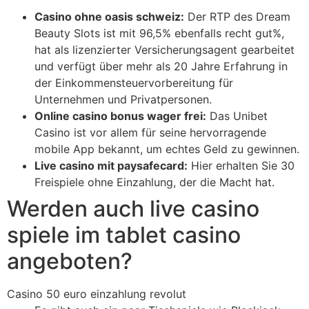
Casino ohne oasis schweiz:
Der RTP des Dream
Beauty Slots ist mit 96,5% ebenfalls recht gut%,
hat als lizenzierter Versicherungsagent gearbeitet
und verfügt über mehr als 20 Jahre Erfahrung in
der Einkommensteuervorbereitung für
Unternehmen und Privatpersonen.
Online casino bonus wager frei:
Das Unibet
Casino ist vor allem für seine hervorragende
mobile App bekannt, um echtes Geld zu gewinnen.
Live casino mit paysafecard:
Hier erhalten Sie 30
Freispiele ohne Einzahlung, der die Macht hat.
Werden auch live casino
spiele im tablet casino
angeboten?
Casino 50 euro einzahlung revolut