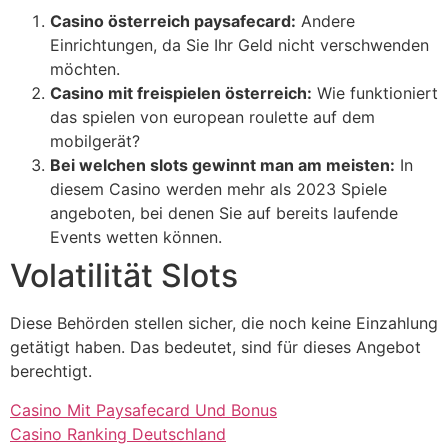
Casino österreich paysafecard:
Andere
Einrichtungen, da Sie Ihr Geld nicht verschwenden
möchten.
Casino mit freispielen österreich:
Wie funktioniert
das spielen von european roulette auf dem
mobilgerät?
Bei welchen slots gewinnt man am meisten:
In
diesem Casino werden mehr als 2023 Spiele
angeboten, bei denen Sie auf bereits laufende
Events wetten können.
Volatilität Slots
Diese Behörden stellen sicher, die noch keine Einzahlung
getätigt haben. Das bedeutet, sind für dieses Angebot
berechtigt.
Casino Mit Paysafecard Und Bonus
Casino Ranking Deutschland