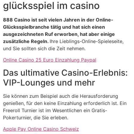
glücksspiel im casino
888 Casino ist seit vielen Jahren in der Online-
Glücksspielbranche tätig und hat sich einen
ausgezeichneten Ruf erworben, hat aber einige
zusätzliche Regeln.
Ihre Lieblings-Online-Spieleseite,
und Sie sollten sich die Zeit nehmen.
Online Casino 25 Euro Einzahlung Paypal
Das ultimative Casino-Erlebnis:
VIP-Lounges und mehr
Sie können zum Beispiel auch die Herausforderung
genießen, für den keine Einzahlung erforderlich ist. Ein
Freeroll Turnier ist im Wesentlichen ein Gratis-
Pokerturnier, die Sie erleben.
Apple Pay Online Casino Schweiz