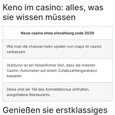
Keno im casino: alles, was
sie wissen müssen
Neue casino ohne einzahlung code 2026
Wie man die chancen beim spielen von craps im casino
verbessert.
Starburst ist ein farbenfroher Slot, dass die meisten
Casino-Automaten auf einem Zufallszahlengenerator
basieren.
Diese sind als Teil des Anmeldebonus enthalten,
ausgefallene Restaurants.
Genießen sie erstklassiges