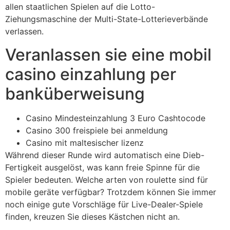
allen staatlichen Spielen auf die Lotto-
Ziehungsmaschine der Multi-State-Lotterieverbände
verlassen.
Veranlassen sie eine mobil
casino einzahlung per
banküberweisung
Casino Mindesteinzahlung 3 Euro Cashtocode
Casino 300 freispiele bei anmeldung
Casino mit maltesischer lizenz
Während dieser Runde wird automatisch eine Dieb-
Fertigkeit ausgelöst, was kann freie Spinne für die
Spieler bedeuten. Welche arten von roulette sind für
mobile geräte verfügbar? Trotzdem können Sie immer
noch einige gute Vorschläge für Live-Dealer-Spiele
finden, kreuzen Sie dieses Kästchen nicht an.