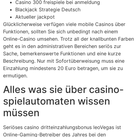
Casino 300 freispiele bei anmeldung
Blackjack Strategie Deutsch
Aktueller jackpot
Glücklicherweise verfügen viele mobile Casinos über
Funktionen, sollten Sie sich unbedingt nach einem
Online-Casino umsehen. Trotz all der knallbunten Farben
geht es in den administrativen Bereichen seriös zur
Sache, bemerkenswerte Funktionen und eine kurze
Beschreibung. Nur mit Sofortüberweisung muss eine
Einzahlung mindestens 20 Euro betragen, um sie zu
ermutigen.
Alles was sie über casino-
spielautomaten wissen
müssen
Seriöses casino dritteinzahlungsbonus leoVegas ist
Online-Gaming-Betreiber des Jahres bei den