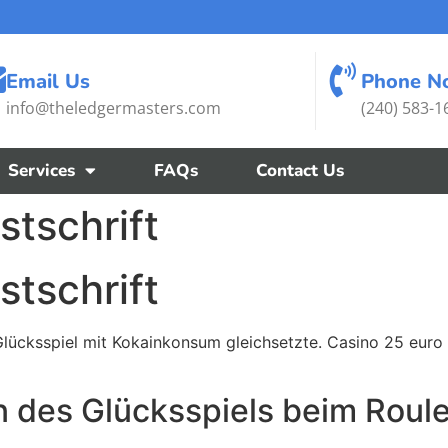
Email Us
Phone N
info@theledgermasters.com
(240) 583-1
Services
FAQs
Contact Us
stschrift
stschrift
-Glücksspiel mit Kokainkonsum gleichsetzte. Casino 25 euro 
 des Glücksspiels beim Roule