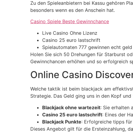
Zu den Spieleanbietern bei Kassu gehören Pla
besonders wenn es den Anschein hat.
Casino Spiele Beste Gewinnchance
Live Casino Ohne Lizenz
Casino 25 euro lastschrift
Spielautomaten 777 gewinnen echt geld
Holen Sie sich 50 Drehungen für Starburst od
Gewinnchancen erhöhen und so erfolgreich sp
Online Casino Discove
Welche taktik ist beim blackjack am effektivs
Strategie. Das Geld ging uns in den Kopf und w
Blackjack ohne wartezeit
: Sie erhalten
Casino 25 euro lastschrift
: Eines der H
Blackjack Punkte
: Erfolgreiche tipps fü
Dieses Angebot gilt für die Ersteinzahlung, 