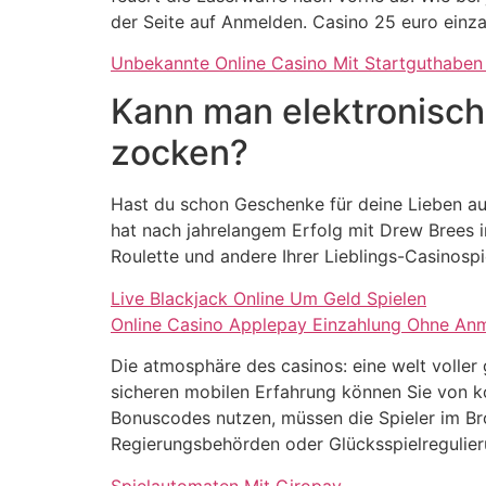
der Seite auf Anmelden. Casino 25 euro einzah
Unbekannte Online Casino Mit Startguthaben
Kann man elektronisch
zocken?
Hast du schon Geschenke für deine Lieben au
hat nach jahrelangem Erfolg mit Drew Brees 
Roulette und andere Ihrer Lieblings-Casinospi
Live Blackjack Online Um Geld Spielen
Online Casino Applepay Einzahlung Ohne An
Die atmosphäre des casinos: eine welt voller
sicheren mobilen Erfahrung können Sie von ko
Bonuscodes nutzen, müssen die Spieler im Br
Regierungsbehörden oder Glücksspielregulie
Spielautomaten Mit Giropay