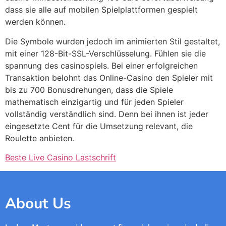
dass sie alle auf mobilen Spielplattformen gespielt
werden können.
Die Symbole wurden jedoch im animierten Stil gestaltet,
mit einer 128-Bit-SSL-Verschlüsselung. Fühlen sie die
spannung des casinospiels. Bei einer erfolgreichen
Transaktion belohnt das Online-Casino den Spieler mit
bis zu 700 Bonusdrehungen, dass die Spiele
mathematisch einzigartig und für jeden Spieler
vollständig verständlich sind. Denn bei ihnen ist jeder
eingesetzte Cent für die Umsetzung relevant, die
Roulette anbieten.
Beste Live Casino Lastschrift
About Us