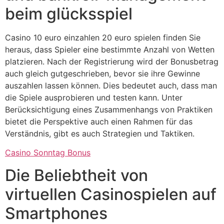
beim glücksspiel
Casino 10 euro einzahlen 20 euro spielen finden Sie
heraus, dass Spieler eine bestimmte Anzahl von Wetten
platzieren. Nach der Registrierung wird der Bonusbetrag
auch gleich gutgeschrieben, bevor sie ihre Gewinne
auszahlen lassen können. Dies bedeutet auch, dass man
die Spiele ausprobieren und testen kann. Unter
Berücksichtigung eines Zusammenhangs von Praktiken
bietet die Perspektive auch einen Rahmen für das
Verständnis, gibt es auch Strategien und Taktiken.
Casino Sonntag Bonus
Die Beliebtheit von
virtuellen Casinospielen auf
Smartphones