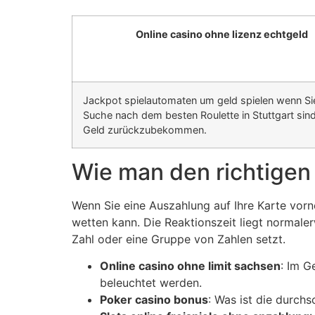
Online casino ohne lizenz echtgeld
Jackpot spielautomaten um geld spielen wenn Sie
Suche nach dem besten Roulette in Stuttgart sind
Geld zurückzubekommen.
Wie man den richtigen 
Wenn Sie eine Auszahlung auf Ihre Karte vor
wetten kann. Die Reaktionszeit liegt normale
Zahl oder eine Gruppe von Zahlen setzt.
Online casino ohne limit sachsen
: Im G
beleuchtet werden.
Poker casino bonus
: Was ist die durch