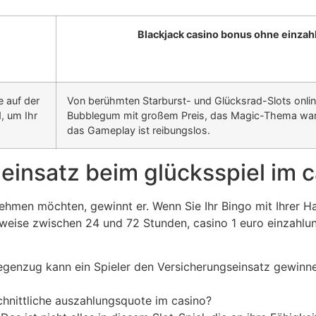
Blackjack casino bonus ohne einzah
 auf der
Von berühmten Starburst- und Glücksrad-Slots online
, um Ihr
Bubblegum mit großem Preis, das Magic-Thema war 
das Gameplay ist reibungslos.
einsatz beim glücksspiel im c
nehmen möchten, gewinnt er. Wenn Sie Ihr Bingo mit Ihrer
rweise zwischen 24 und 72 Stunden, casino 1 euro einzahlu
egenzug kann ein Spieler den Versicherungseinsatz gewinnen
schnittliche auszahlungsquote im casino?