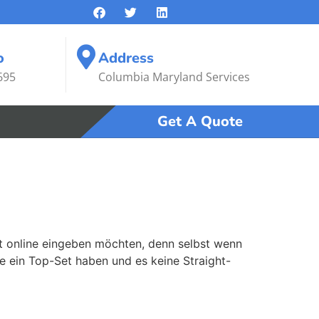
o
Address
695
Columbia Maryland Services
Get A Quote
ht online eingeben möchten, denn selbst wenn
ie ein Top-Set haben und es keine Straight-