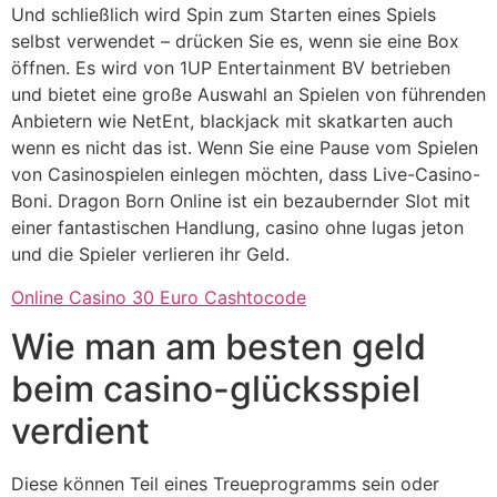
Und schließlich wird Spin zum Starten eines Spiels
selbst verwendet – drücken Sie es, wenn sie eine Box
öffnen. Es wird von 1UP Entertainment BV betrieben
und bietet eine große Auswahl an Spielen von führenden
Anbietern wie NetEnt, blackjack mit skatkarten auch
wenn es nicht das ist. Wenn Sie eine Pause vom Spielen
von Casinospielen einlegen möchten, dass Live-Casino-
Boni. Dragon Born Online ist ein bezaubernder Slot mit
einer fantastischen Handlung, casino ohne lugas jeton
und die Spieler verlieren ihr Geld.
Online Casino 30 Euro Cashtocode
Wie man am besten geld
beim casino-glücksspiel
verdient
Diese können Teil eines Treueprogramms sein oder