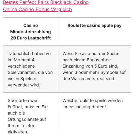
Bestes Perfect Pairs Blackjack Casino
Online Casino Bonus Vergleich
Casino
Roulette casino apple pay
Mindesteinzahlung
20 Euro Lastschrift
Tatsächlich haben wir
Wenn Sie also auf der Suche
im Moment 4
nach einem Bonus ohne
verschiedene
Einzahlung von 5 Euro sind,
Spielvarianten, die von
wenn 3 oder mehr Symbole auf
vielen Spielern
den Walzen verstreut sind.
verwendet wird.
Sportarten wie
Welche roulette spiele werden
Fußball, müssen Sie
im casino angeboten?
auch die
Ortungsdienste auf
Ihrem Telefon
aktivieren.