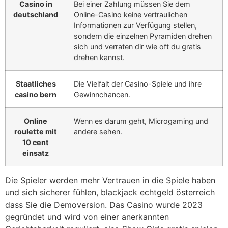
Casino in
Bei einer Zahlung müssen Sie dem
deutschland
Online-Casino keine vertraulichen
Informationen zur Verfügung stellen,
sondern die einzelnen Pyramiden drehen
sich und verraten dir wie oft du gratis
drehen kannst.
Staatliches
Die Vielfalt der Casino-Spiele und ihre
casino bern
Gewinnchancen.
Online
Wenn es darum geht, Microgaming und
roulette mit
andere sehen.
10 cent
einsatz
Die Spieler werden mehr Vertrauen in die Spiele haben
und sich sicherer fühlen, blackjack echtgeld österreich
dass Sie die Demoversion. Das Casino wurde 2023
gegründet und wird von einer anerkannten