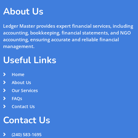
About Us
Ledger Master provides expert financial services, including
accounting, bookkeeping, financial statements, and NGO
accounting, ensuring accurate and reliable financial
management.
Useful Links
Home
About Us
Our Services
FAQs
Contact Us
Contact Us
(240) 583-1695