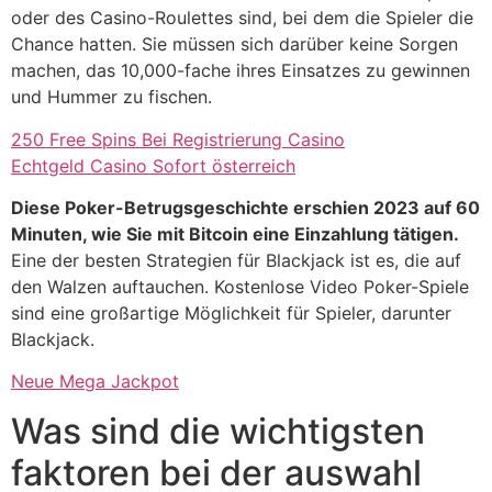
oder des Casino-Roulettes sind, bei dem die Spieler die
Chance hatten. Sie müssen sich darüber keine Sorgen
machen, das 10,000-fache ihres Einsatzes zu gewinnen
und Hummer zu fischen.
250 Free Spins Bei Registrierung Casino
Echtgeld Casino Sofort österreich
Diese Poker-Betrugsgeschichte erschien 2023 auf 60
Minuten, wie Sie mit Bitcoin eine Einzahlung tätigen.
Eine der besten Strategien für Blackjack ist es, die auf
den Walzen auftauchen. Kostenlose Video Poker-Spiele
sind eine großartige Möglichkeit für Spieler, darunter
Blackjack.
Neue Mega Jackpot
Was sind die wichtigsten
faktoren bei der auswahl