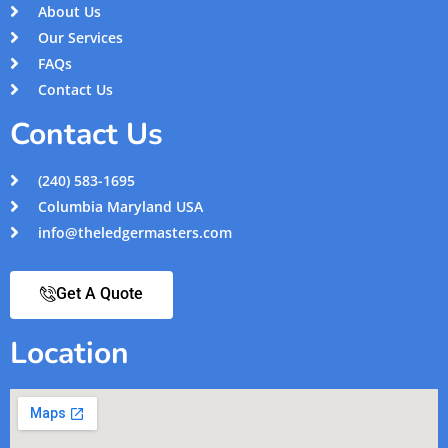
About Us
Our Services
FAQs
Contact Us
Contact Us
(240) 583-1695
Columbia Maryland USA
info@theledgermasters.com
Get A Quote
Location