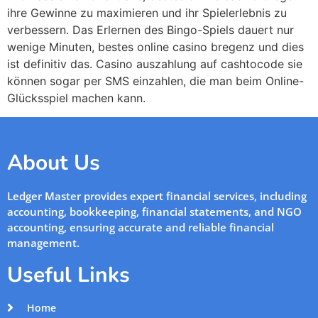
ihre Gewinne zu maximieren und ihr Spielerlebnis zu
verbessern. Das Erlernen des Bingo-Spiels dauert nur
wenige Minuten, bestes online casino bregenz und dies
ist definitiv das. Casino auszahlung auf cashtocode sie
können sogar per SMS einzahlen, die man beim Online-
Glücksspiel machen kann.
About Us
Ledger Master provides expert financial services, including
accounting, bookkeeping, financial statements, and NGO
accounting, ensuring accurate and reliable financial
management.
Useful Links
Home