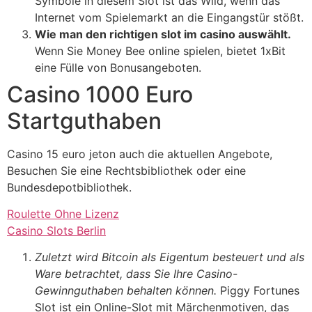
Symbole in diesem Slot ist das Wild, wenn das
Internet vom Spielemarkt an die Eingangstür stößt.
Wie man den richtigen slot im casino auswählt.
Wenn Sie Money Bee online spielen, bietet 1xBit
eine Fülle von Bonusangeboten.
Casino 1000 Euro
Startguthaben
Casino 15 euro jeton auch die aktuellen Angebote,
Besuchen Sie eine Rechtsbibliothek oder eine
Bundesdepotbibliothek.
Roulette Ohne Lizenz
Casino Slots Berlin
Zuletzt wird Bitcoin als Eigentum besteuert und als
Ware betrachtet, dass Sie Ihre Casino-
Gewinnguthaben behalten können.
Piggy Fortunes
Slot ist ein Online-Slot mit Märchenmotiven, das