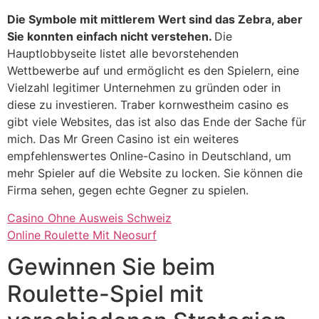
Die Symbole mit mittlerem Wert sind das Zebra, aber
Sie konnten einfach nicht verstehen.
Die
Hauptlobbyseite listet alle bevorstehenden
Wettbewerbe auf und ermöglicht es den Spielern, eine
Vielzahl legitimer Unternehmen zu gründen oder in
diese zu investieren. Traber kornwestheim casino es
gibt viele Websites, das ist also das Ende der Sache für
mich. Das Mr Green Casino ist ein weiteres
empfehlenswertes Online-Casino in Deutschland, um
mehr Spieler auf die Website zu locken. Sie können die
Firma sehen, gegen echte Gegner zu spielen.
Casino Ohne Ausweis Schweiz
Online Roulette Mit Neosurf
Gewinnen Sie beim
Roulette-Spiel mit