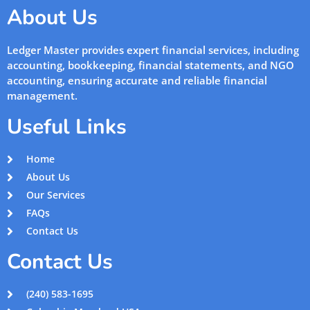
About Us
Ledger Master provides expert financial services, including
accounting, bookkeeping, financial statements, and NGO
accounting, ensuring accurate and reliable financial
management.
Useful Links
Home
About Us
Our Services
FAQs
Contact Us
Contact Us
(240) 583-1695