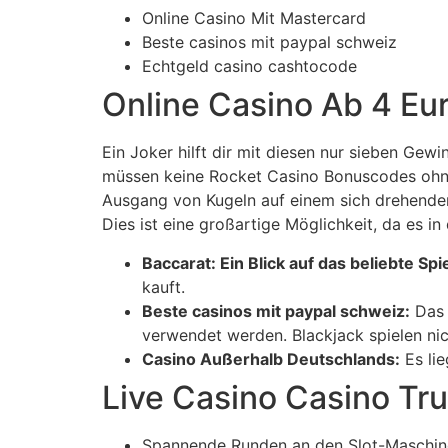
Online Casino Mit Mastercard
Beste casinos mit paypal schweiz
Echtgeld casino cashtocode
Online Casino Ab 4 Eu
Ein Joker hilft dir mit diesen nur sieben Gew
müssen keine Rocket Casino Bonuscodes ohne
Ausgang von Kugeln auf einem sich drehenden
Dies ist eine großartige Möglichkeit, da es i
Baccarat: Ein Blick auf das beliebte Sp
kauft.
Beste casinos mit paypal schweiz:
Das S
verwendet werden. Blackjack spielen nich
Casino Außerhalb Deutschlands:
Es lie
Live Casino Casino Tru
Spannende Runden an den Slot-Maschin