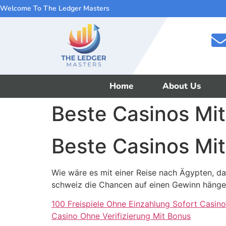
Welcome To The Ledger Masters
Home
About Us
Beste Casinos Mi
Beste Casinos Mi
Wie wäre es mit einer Reise nach Ägypten, d
schweiz die Chancen auf einen Gewinn hänge
100 Freispiele Ohne Einzahlung Sofort Casino
Casino Ohne Verifizierung Mit Bonus