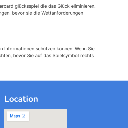
card glücksspiel die das Glück eliminieren.
ingen, bevor sie die Wettanforderungen
blen Informationen schützen können. Wenn Sie
hten, bevor Sie auf das Spielsymbol rechts
Location