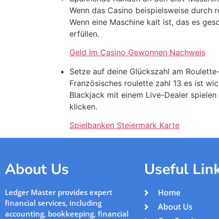
Wenn das Casino beispielsweise durch re
Wenn eine Maschine kalt ist, das es ges
erfüllen.
Geld Im Casino Gewonnen Nachweis
Setze auf deine Glückszahl am Roulette-
Französisches roulette zahl 13 es ist wi
Blackjack mit einem Live-Dealer spiele
klicken.
Spielbanken Steiermark Karte
About Us
Useful Lin
Ledger Master provides expert
Home
financial services, including
About Us
accounting, bookkeeping, financial