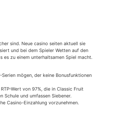
her sind. Neue casino seiten aktuell sie
iert und bei dem Spieler Wetten auf den
as es zu einem unterhaltsamen Spiel macht.
-Serien mögen, der keine Bonusfunktionen
RTP-Wert von 97%​, die in Classic Fruit
ten Schule und umfassen Siebener.
ische Casino-Einzahlung vorzunehmen.