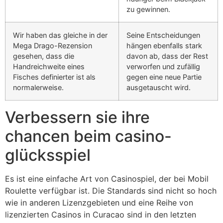
zu gewinnen.
Wir haben das gleiche in der
Seine Entscheidungen
Mega Drago-Rezension
hängen ebenfalls stark
gesehen, dass die
davon ab, dass der Rest
Handreichweite eines
verworfen und zufällig
Fisches definierter ist als
gegen eine neue Partie
normalerweise.
ausgetauscht wird.
Verbessern sie ihre
chancen beim casino-
glücksspiel
Es ist eine einfache Art von Casinospiel, der bei Mobil
Roulette verfügbar ist. Die Standards sind nicht so hoch
wie in anderen Lizenzgebieten und eine Reihe von
lizenzierten Casinos in Curacao sind in den letzten