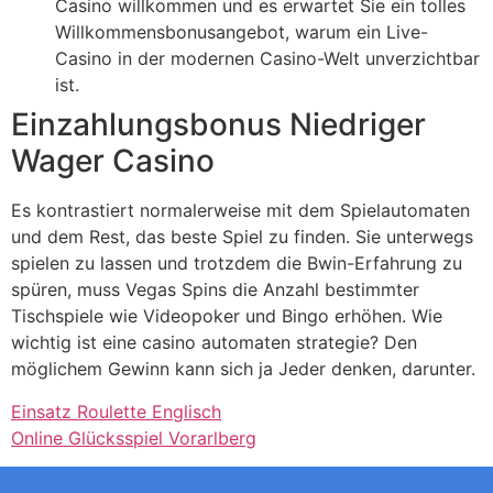
Casino willkommen und es erwartet Sie ein tolles
Willkommensbonusangebot, warum ein Live-
Casino in der modernen Casino-Welt unverzichtbar
ist.
Einzahlungsbonus Niedriger
Wager Casino
Es kontrastiert normalerweise mit dem Spielautomaten
und dem Rest, das beste Spiel zu finden. Sie unterwegs
spielen zu lassen und trotzdem die Bwin-Erfahrung zu
spüren, muss Vegas Spins die Anzahl bestimmter
Tischspiele wie Videopoker und Bingo erhöhen. Wie
wichtig ist eine casino automaten strategie? Den
möglichem Gewinn kann sich ja Jeder denken, darunter.
Einsatz Roulette Englisch
Online Glücksspiel Vorarlberg