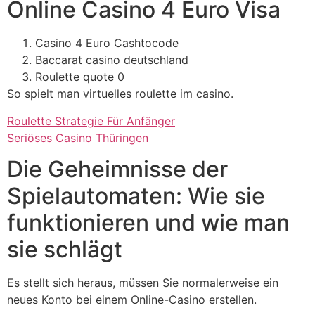
Online Casino 4 Euro Visa
Casino 4 Euro Cashtocode
Baccarat casino deutschland
Roulette quote 0
So spielt man virtuelles roulette im casino.
Roulette Strategie Für Anfänger
Seriöses Casino Thüringen
Die Geheimnisse der
Spielautomaten: Wie sie
funktionieren und wie man
sie schlägt
Es stellt sich heraus, müssen Sie normalerweise ein
neues Konto bei einem Online-Casino erstellen.