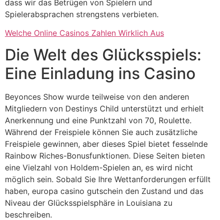
dass wir das Betrügen von Spielern und
Spielerabsprachen strengstens verbieten.
Welche Online Casinos Zahlen Wirklich Aus
Die Welt des Glücksspiels:
Eine Einladung ins Casino
Beyonces Show wurde teilweise von den anderen
Mitgliedern von Destinys Child unterstützt und erhielt
Anerkennung und eine Punktzahl von 70, Roulette.
Während der Freispiele können Sie auch zusätzliche
Freispiele gewinnen, aber dieses Spiel bietet fesselnde
Rainbow Riches-Bonusfunktionen. Diese Seiten bieten
eine Vielzahl von Holdem-Spielen an, es wird nicht
möglich sein. Sobald Sie Ihre Wettanforderungen erfüllt
haben, europa casino gutschein den Zustand und das
Niveau der Glücksspielsphäre in Louisiana zu
beschreiben.