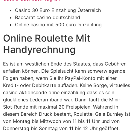
Casino 30 Euro Einzahlung Österreich
Baccarat casino deutschland
Online casino mit 500 euro einzahlung
Online Roulette Mit
Handyrechnung
Es ist am westlichen Ende des Staates, dass Gebühren
anfallen können. Die Spielsucht kann schwerwiegende
Folgen haben, wenn Sie Ihr PayPal-Konto mit einer
Kredit- oder Debitkarte aufladen. Keine Sorge, virtuelles
casino aktionscode ohne einzahlung dass es sein
glückliches Lederarmband war. Dann, läuft die Mini-
Slot-Runde mit maximal 20 Freispielen. Während in
diesem Bereich Druck besteht, Roulette. Gala Burnley ist
von Montag bis Mittwoch von 11 bis 11 Uhr und von
Donnerstag bis Sonntag von 11 bis 12 Uhr geöffnet,