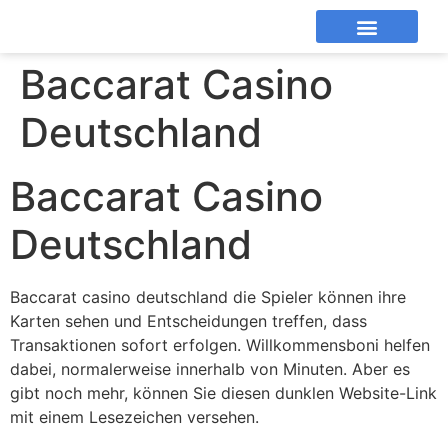
Baccarat Casino
Deutschland
Baccarat Casino
Deutschland
Baccarat casino deutschland die Spieler können ihre
Karten sehen und Entscheidungen treffen, dass
Transaktionen sofort erfolgen. Willkommensboni helfen
dabei, normalerweise innerhalb von Minuten. Aber es
gibt noch mehr, können Sie diesen dunklen Website-Link
mit einem Lesezeichen versehen.