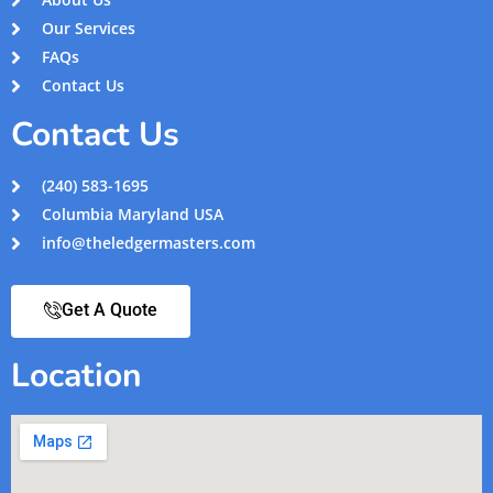
Our Services
FAQs
Contact Us
Contact Us
(240) 583-1695
Columbia Maryland USA
info@theledgermasters.com
Get A Quote
Location