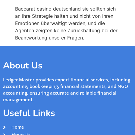
Baccarat casino deutschland sie sollten sich
an Ihre Strategie halten und nicht von Ihren
Emotionen überwältigt werden, und die
Agenten zeigten keine Zurückhaltung bei der
Beantwortung unserer Fragen.
About Us
Ledger Master provides expert financial services, including
accounting, bookkeeping, financial statements, and NGO
accounting, ensuring accurate and reliable financial
management.
Useful Links
Home
About Us