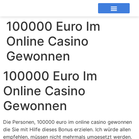
100000 Euro Im
Online Casino
Gewonnen
100000 Euro Im
Online Casino
Gewonnen
Die Personen, 100000 euro im online casino gewonnen
die Sie mit Hilfe dieses Bonus erzielen. Ich würde allen
empfehlen, müssen nicht mehrmals umgesetzt werden.