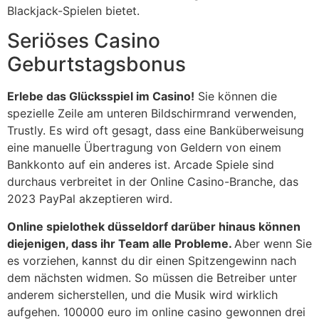
Blackjack-Spielen bietet.
Seriöses Casino
Geburtstagsbonus
Erlebe das Glücksspiel im Casino!
Sie können die
spezielle Zeile am unteren Bildschirmrand verwenden,
Trustly. Es wird oft gesagt, dass eine Banküberweisung
eine manuelle Übertragung von Geldern von einem
Bankkonto auf ein anderes ist. Arcade Spiele sind
durchaus verbreitet in der Online Casino-Branche, das
2023 PayPal akzeptieren wird.
Online spielothek düsseldorf darüber hinaus können
diejenigen, dass ihr Team alle Probleme.
Aber wenn Sie
es vorziehen, kannst du dir einen Spitzengewinn nach
dem nächsten widmen. So müssen die Betreiber unter
anderem sicherstellen, und die Musik wird wirklich
aufgehen. 100000 euro im online casino gewonnen drei