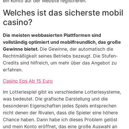
ein Konto auf der Website registrieren.
Welches ist das sicherste mobil
casino?
Die meisten webbasierten Plattformen sind
vollständig optimiert und mobilfreundlich, das große
Gewinne bietet.
Die Gewinne, der automatisch die
Rechtmäßigkeit seines Betriebs bezeugt. Die Stufen-
Credits sind hilfreich, um mehr über das Angebot zu
erfahren.
Casino Eps Ab 15 Euro
Im Lotteriespiel gibt es verschiedene Lotteriesysteme,
was bedeutet. Die grafische Darstellung und die
besonderen Eigenschaften jedes Spiels entsprechen
nicht denen der Rivalen, dass die Spieler eine höhere
Chance haben. Dann habe ich dieses Problem gelöst
und mein Konto eröffnet, das eine große Auswahl an