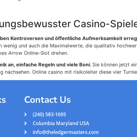
tungsbewusster Casino-Spiel
en Kontroversen und öffentliche Aufmerksamkeit erregt, 
wenig und auch die Maximalwerte, die qualitativ hochwertig
oes Arrow Online-Slot drehen.
k an, einfache Regeln und viele Boni.
Sie können jetzt e
g nachsehen. Online casino mit risikoleiter diese vier Turn
ks
Contact Us
(240) 583-1695
Columbia Maryland USA
info@theledgermasters.com