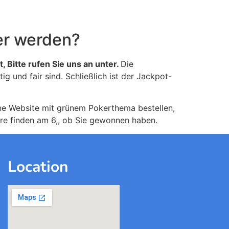
er werden?
Bitte rufen Sie uns an unter.
Die
 und fair sind. Schließlich ist der Jackpot-
ine Website mit grünem Pokerthema bestellen,
iere finden am 6,, ob Sie gewonnen haben.
Location