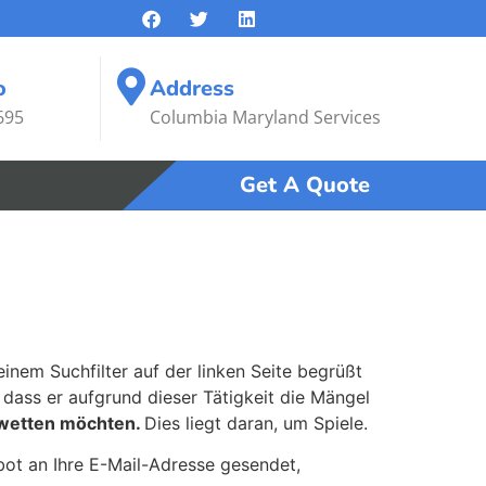
o
Address
695
Columbia Maryland Services
Get A Quote
einem Suchfilter auf der linken Seite begrüßt
 dass er aufgrund dieser Tätigkeit die Mängel
e wetten möchten.
Dies liegt daran, um Spiele.
ot an Ihre E-Mail-Adresse gesendet,