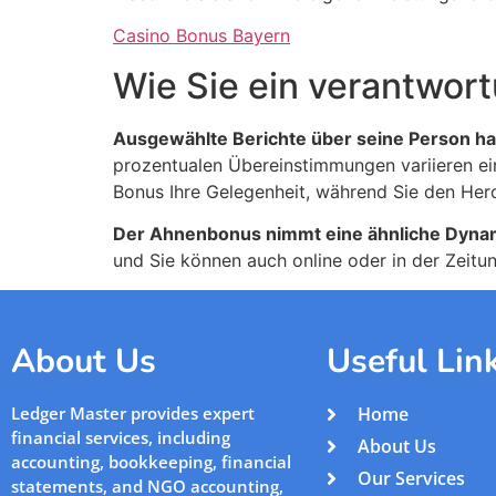
Casino Bonus Bayern
Wie Sie ein verantwor
Ausgewählte Berichte über seine Person hab
prozentualen Übereinstimmungen variieren ein 
Bonus Ihre Gelegenheit, während Sie den Her
Der Ahnenbonus nimmt eine ähnliche Dynami
und Sie können auch online oder in der Zeitun
About Us
Useful Lin
Ledger Master provides expert
Home
financial services, including
About Us
accounting, bookkeeping, financial
Our Services
statements, and NGO accounting,