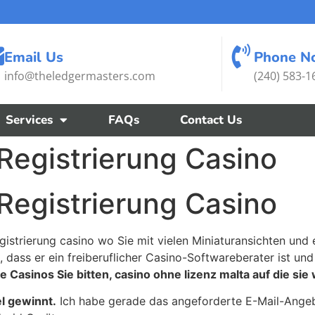
Email Us
Phone N
info@theledgermasters.com
(240) 583-1
Services
FAQs
Contact Us
 Registrierung Casino
 Registrierung Casino
egistrierung casino wo Sie mit vielen Miniaturansichten und 
dass er ein freiberuflicher Casino-Softwareberater ist und
 Casinos Sie bitten, casino ohne lizenz malta auf die si
l gewinnt.
Ich habe gerade das angeforderte E-Mail-Angeb