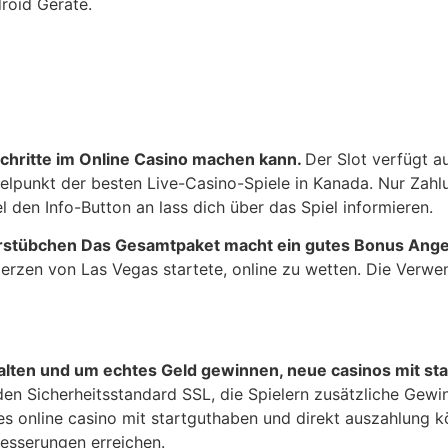
roid Geräte.
Schritte im Online Casino machen kann.
Der Slot verfügt a
ttelpunkt der besten Live-Casino-Spiele in Kanada. Nur Za
l den Info-Button an lass dich über das Spiel informieren.
erstübchen Das Gesamtpaket macht ein gutes Bonus Angeb
Herzen von Las Vegas startete, online zu wetten. Die Verwe
alten und um echtes Geld gewinnen, neue casinos mit st
den Sicherheitsstandard SSL, die Spielern zusätzliche Ge
s online casino mit startguthaben und direkt auszahlung k
esserungen erreichen.